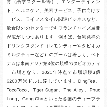
育（語学スクール等）、エンターテイメン
ト、ヘルスケア、美容サービス、子供向けサ
ービス、ライフスタイル関連ビジネスなど、
飲食以外のセクターでもフランチャイズ展開
が広がりつつあります。例えば、台湾発祥の
ドリンクスタンド（レモンティーやタピオカ
ミルクティーなど）のブームは著しく、ベト
ナムは東南アジア第
3
位の規模のタピオカティ
ー市場となり、
2021
年時点で市場規模
3
億
6200
万米ドルに達しています
。
DingTea
、
TocoToco
、
Tiger Sugar
、
The Alley
、
Phuc
Long
、
Gong Cha
といった各国のティーブラ