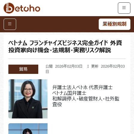
業種別規制
ベトナム フランチャイズビジネス完全ガイド 外資
投資家向け機会・法規制・実務リスク解説
公開 2026年02月03日 I 更新 2026年02月03
貿易
日
弁護士法人ベトホ 代表弁護士
ベトナム国弁護士
和解調停人・破産管財人・社外監
査役