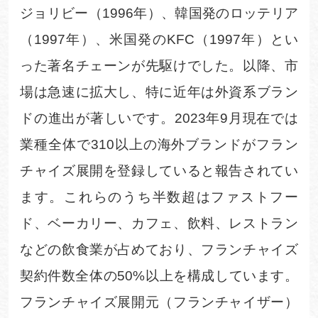
ジョリビー（
1996
年）、韓国発のロッテリア
（
1997
年）、米国発の
KFC
（
1997
年）とい
った著名チェーンが先駆けでした。以降、市
場は急速に拡大し、特に近年は外資系ブラン
ドの進出が著しいです。
2023
年
9
月現在では
業種全体で
310
以上の海外ブランドがフラン
チャイズ展開を登録していると報告されてい
ます。これらのうち半数超はファストフー
ド、ベーカリー、カフェ、飲料、レストラン
などの飲食業が占めており、フランチャイズ
契約件数全体の
50%
以上を構成しています
。
フランチャイズ展開元（フランチャイザー）