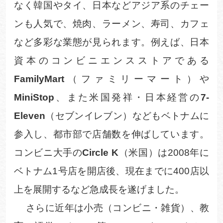
なく韓国やタイ、日本などアジア系のチェー
ンも人気で、焼肉、ラーメン、寿司、カフェ
など多彩な業態が見られます。例えば、日本
資本のコンビニエンスストアである
FamilyMart
（ファミリーマート）や
MiniStop
、また米国発祥・日本経営の
7-
Eleven
（セブンイレブン）などもベトナムに
参入し、都市部で店舗数を伸ばしています。
コンビニ大手の
Circle K
（米国）は
2008
年に
ベトナム
1
号店を開店後、現在までに
400
店以
上を展開するなど急成長を遂げました
。
さらに近年は小売（コンビニ・雑貨）、教