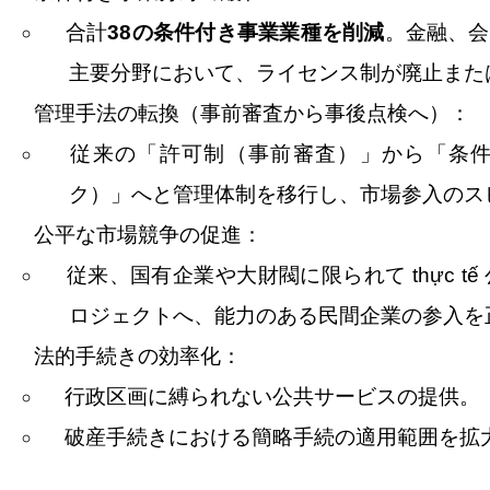
合計
38
の条件付き事業業種を削減
。金融、会
主要分野において、ライセンス制が廃止また
管理手法の転換（事前審査から事後点検へ）：
従来の「許可制（事前審査）」から「条件
ク）」へと管理体制を移行し、市場参入のス
公平な市場競争の促進：
従来、国有企業や大財閥に限られて
th
ự
c t
ế
ロジェクトへ、能力のある民間企業の参入を
法的手続きの効率化：
行政区画に縛られない公共サービスの提供。
破産手続きにおける簡略手続の適用範囲を拡