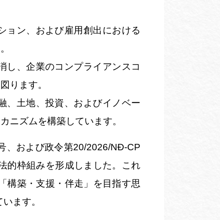
ション、および雇用創出における
す。
消し、企業のコンプライアンスコ
を図ります。
融、土地、投資、およびイノベー
メカニズムを構築しています。
号
、および
政令第
20/2026/NĐ-CP
法的枠組みを形成しました。これ
「構築・支援・伴走」を目指す思
ています。