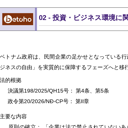
02
-
投資・ビジネス環境に
ベトナム政府は、民間企業の足かせとなっている行
ジネスの自由」を実質的に保障するフェーズへと移
法的根
拠
決議第
198/2025/QH15
号：
第
4
条、第
5
条
政令第
20/2026/NĐ-CP
号：
第
II
章
主要な内
容
原則の確立：
「企業は法で禁止されていないあ