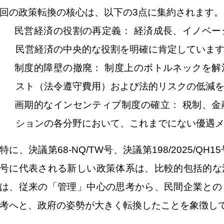
回の政策転換の核心は、以下の
3
点に集約されます。
民営経済の役割の再定義：
経済成長、イノベー
民営経済の中央的な役割を明確に肯定していま
制度的障壁の撤廃：
制度上のボトルネックを解
スト（法令遵守費用）および法的リスクの低減
画期的なインセンティブ制度の確立：
税制、金
ションの各分野において、これまでにない優遇
特に、
決議第
68-NQ/TW
号
、
決議第
198/2025/QH15
号
に代表される新しい政策体系は、比較的包括的な
は、従来の「管理」中心の思考から、民間企業との
考へと、政府の姿勢が大きく転換したことを象徴し