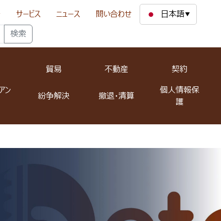
pdown
等
サービス
ニュース
問い合わせ
日本語
▼
検索
貿易
不動産
契約
アン
個人情報保
紛争解決
撤退・清算
護