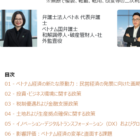
※無断で複製、転載、転用、改変等の二次利用
弁護士法人ベトホ 代表弁護
士
ベトナム国弁護士
和解調停人・破産管財人・社
外監査役
目次
01 - ベトナム経済の新たな原動力：民営経済の発展に向けた画
02 - 投資・ビジネス環境に関する政策
03 - 税制優遇および金融支援政策
04 - 土地および生産拠点確保に関する政策
05 - イノベーション・デジタルトランスフォーメーション（DX）および
06 - 影響評価：ベトナム経済の変革と直面する課題