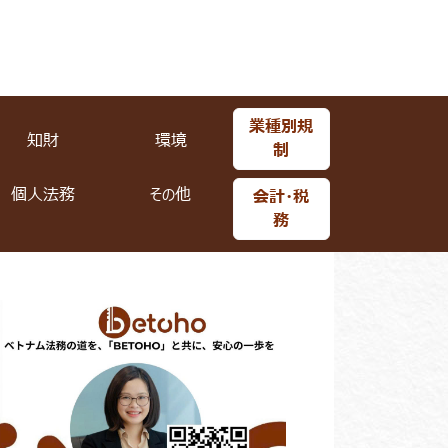
業種別規
知財
環境
制
個人法務
その他
会計・税
務