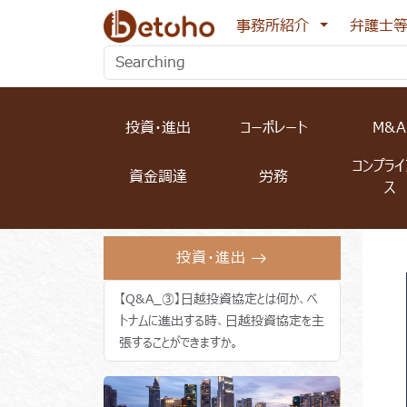
Toggle Dro
事務所紹介
弁護士
投資・進出
コーポレート
M&A
コンプライ
資金調達
労務
ス
投資・進出
【Q&A_③】日越投資協定とは何か、ベ
トナムに進出する時、日越投資協定を主
張することができますか。