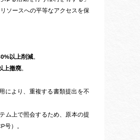
、リソースへの平等なアクセスを保
30%
以上削減
。
以上撤廃
。
用により、重複する書類提出を不
テム上で照会するため、原本の提
CP
号）。