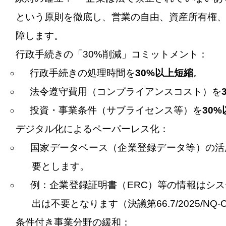
という原則を徹底し、営業の自由、資産所有権
障します。
行政手続きの「
30%
削減」コミットメント：
行政手続きの処理時間を
30%
以上短縮
。
法令遵守費用（コンプライアンスコスト）を
投資・事業条件（サブライセンス等）を
30%
デジタル化によるペーパーレス化：
国家データベース（企業登録データ等）の活
要とします。
例：企業登録証明書（
ERC
）等の情報はシス
出は不要となります（決議第
66.7/2025/NQ-
条件付き事業分野の緩和：