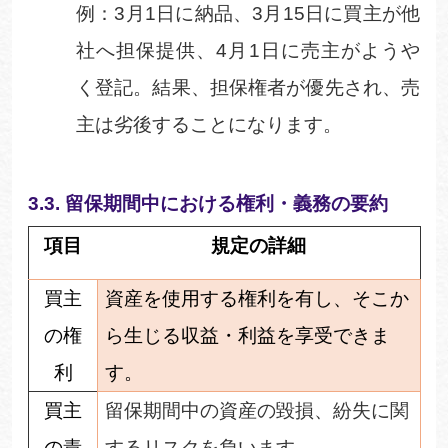
例：
3
月
1
日に納品、
3
月
15
日に買主が他
社へ担保提供、
4
月
1
日に売主がようや
く登記。結果、担保権者が優先され、売
主は劣後することになります。
3.3.
留保期間中における権利・義務の要
約
項目
規定の詳細
買主
資産を使用する権利を有し、そこか
の権
ら生じる収益・利益を享受できま
利
す。
買主
留保期間中の資産の毀損、紛失に関
の責
するリスクを負います。