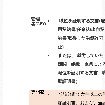
管理
職位を証明する文書
(
者
/CEO
用契約書
/
任命状
/
出向契
約書
/
取得した労働許可
証
)
または、
就労していた
機関・組織・企業によ
職位を証明する文書（
歴証明書）
専門家
当該分野で大学以上の
歴証明書、および、当