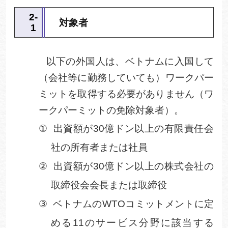
2
‐
対象者
1
以下の外国人は、ベトナムに入国して
（会社等に勤務していても）ワークパー
ミットを取得する必要がありません（ワ
ークパーミットの免除対象者）。
①
出資額が
30
億ドン以上の有限責任会
社の所有者または社員
②
出資額が
30
億ドン以上の株式会社の
取締役会会長または取締役
③
ベトナムの
WTO
コミットメントに定
める
11
のサービス分野に該当する