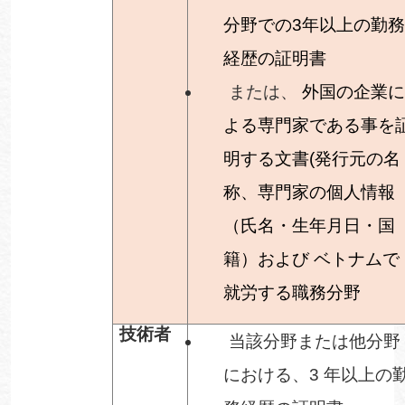
分野での
3
年以上の勤
経歴の証明書
または、
外国の企業
よる専門家である事を
明する文書
(
発行元の名
称、専門家の個人情報
（氏名・生年月日・国
籍）および
ベトナムで
就労する職務分野
技術者
当該分野または他分野
における、
3
年以上の