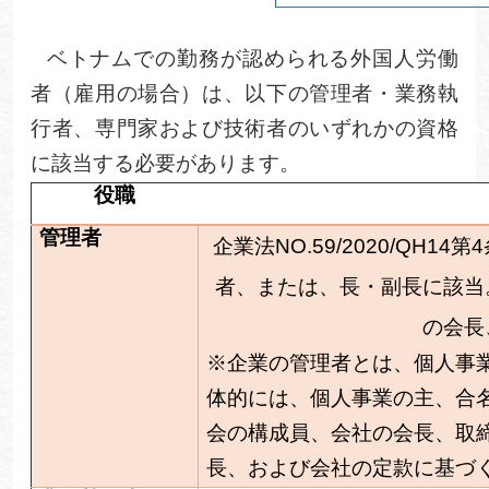
ベトナムでの勤務が認められる外国人労働
者（雇用の場合）は、以下の管理者・業務執
行者、専門家および技術者のいずれかの資格
に該当する必要があります。
役職
管理者
企業法
NO.59/2020/QH14
第
4
者、または、長・副長に該当
の会長
※企業の管理者とは、個人事
体的には、個人事業の主、合
会の構成員、会社の会長、取
長、および会社の定款に基づ