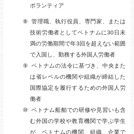
ボランティア
⑧
管理職、執行役員、専門家、または
技術労働者としてベトナムに
30
日未
満の労働期間で年
3
回を超えない範囲
で入国し、勤務する外国人労働者
⑨
ベトナムの法令に基づき、中央また
は省レベルの機関や組織が締結した
国際協定を履行するための外国人労
働者
⑩
ベトナム船舶での研修や見習いも含
む外国の学校や教育機関で学ぶ学生
が、ベトナムの機関、組織、企業で