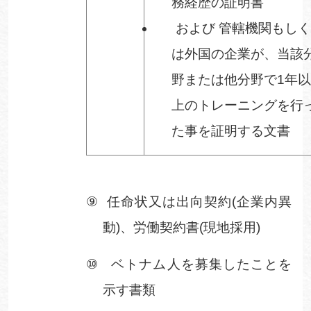
務経歴の証明書
および
管轄機関もし
は外国の企業が、当該
野または他分野で
1
年
上のトレーニングを行
た事を証明する文書
⑨
任命状又は出向契約
(
企業内異
動
)
、労働契約書
(
現地採用
)
⑩
ベトナム人を募集したことを
示す書類