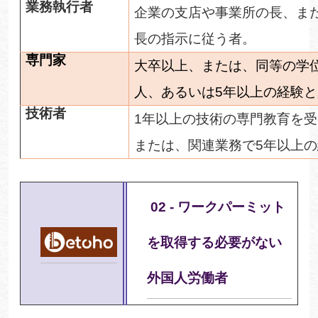
業務執行者
企業の支店や事業所の長、ま
長の指示に従う者。
専門家
大卒以上、または、同等の学
人、あるいは
5
年以上の経験と
技術者
1
年以上の技術の専門教育を受
または、関連業務で
5
年以上の
02 - ワークパーミット
を取得する必要がない
外国人労働者