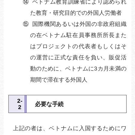
⑭
ベトナム教育訓練省により認められ
た教育・研究目的での外国人労働者
⑮
国際機関あるいは外国の非政府組織
の在ベトナム駐在員事務所所長また
はプロジェクトの代表者もしくはそ
の運営に正式な責任を負い、販促活
動のために、ベトナムに
3
カ月未満の
期間で滞在する外国人
2
‐
必要な手続
2
上記の者は、ベトナムに入国するためにワ